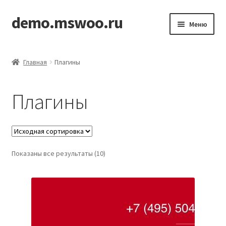
demo.mswoo.ru
Перейти
Перейти
Меню
к
к
навигации
содержимому
Главная
Главная
Плагины
Корзина
Плагины
Магазин
Мой аккаунт
Показаны все результаты (10)
Оформление заказа